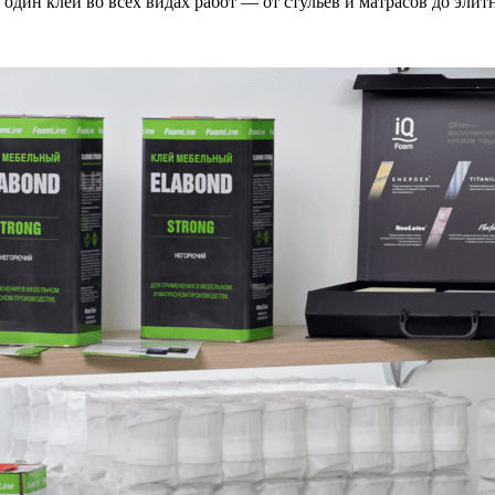
 один клей во всех видах работ — от стульев и матрасов до элит