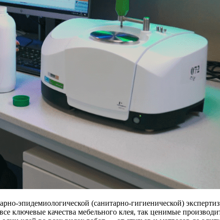
о-эпидемиологической (санитарно-гигиенической) экспертизы
се ключевые качества мебельного клея, так ценимые производи