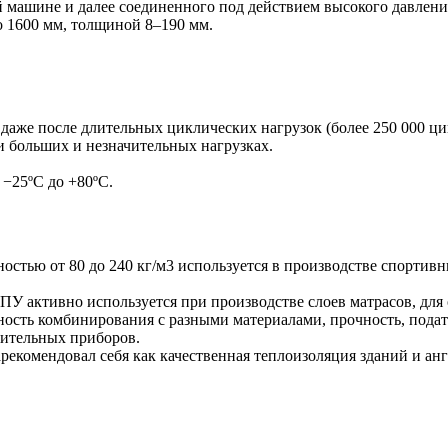
й машине и далее соединенного под действием высокого давлен
до 1600 мм, толщиной 8–190 мм.
даже после длительных циклических нагрузок (более 250 000 ци
 больших и незначительных нагрузках.
−25ºС до +80ºС.
стью от 80 до 240 кг/м3 используется в производстве спортивны
У активно используется при производстве слоев матрасов, для
сть комбинирования с разными материалами, прочность, податл
рительных приборов.
екомендовал себя как качественная теплоизоляция зданий и анга