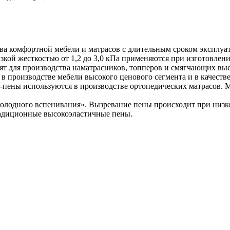
ва комфортной мебели и матрасов с длительным сроком эксплуа
ой жесткостью от 1,2 до 3,0 кПа применяются при изготовлени
одят для производства наматрасников, топперов и смягчающих в
 производстве мебели высокого ценового сегмента и в качеств
HR-пены используются в производстве ортопедических матрасов. 
олодного вспенивания». Вызревание пены происходит при низкой
адиционные высокоэластичные пены.