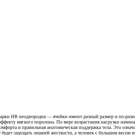
арки HR неоднородна — ячейки имеют разный размер и по-разно
т эффекту мягкого поролона. По мере возрастания нагрузки начи
мфорта и правильная анатомическая поддержка тела. Это означае
не будет ощущать лишней жесткости, а человек с большим весом 