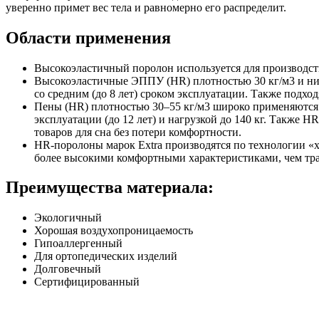
уверенно примет вес тела и равномерно его распределит.
Области применения
Высокоэластичный поролон используется для производст
Высокоэластичные ЭППУ (HR) плотностью 30 кг/м3 и низк
со средним (до 8 лет) сроком эксплуатации. Также подх
Пены (HR) плотностью 30–55 кг/м3 широко применяются в
эксплуатации (до 12 лет) и нагрузкой до 140 кг. Также 
товаров для сна без потери комфортности.
НR-поролоны марок Extra производятся по технологии «х
более высокими комфортными характеристиками, чем тр
Преимущества материала:
Экологичный
Хорошая воздухопроницаемость
Гипоаллергенный
Для ортопедических изделий
Долговечный
Сертифицированный