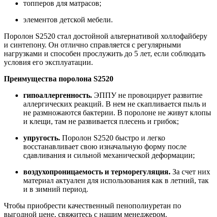
топперов для матрасов;
элементов детской мебели.
Поролон S2520 стал достойной альтернативой холлофайберу
и синтепону. Он отлично справляется с регулярными
нагрузками и способен прослужить до 5 лет, если соблюдать
условия его эксплуатации.
Преимущества поролона S2520
гипоаллергенность.
ЭППУ не провоцирует развитие
аллергических реакций. В нем не скапливается пыль и
не размножаются бактерии. В поролоне не живут клопы
и клещи, там не развивается плесень и грибок;
упругость.
Поролон S2520 быстро и легко
восстанавливает свою изначальную форму после
сдавливания и сильной механической деформации;
воздухопроницаемость и терморегуляция.
За счет них
материал актуален для использования как в летний, так
и в зимний период.
Чтобы приобрести качественный пенополиуретан по
выгодной цене, свяжитесь с нашим менеджером.