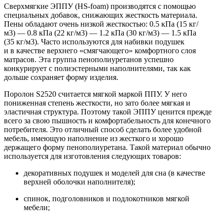
Сверхмягкие ЭППУ (HS-foam) производятся с помощью
специальных добавок, снижающих жесткость материала.
Пены обладают очень низкой жесткостью: 0.5 кПа (15 кг/
м3) — 0.8 кПа (22 кг/м3) — 1.2 кПа (30 кг/м3) — 1.5 кПа
(35 кг/м3). Часто используются для набивки подушек
и в качестве верхнего «смягчающего» комфортного слоя
матрасов. Эта группа пенополиуретанов успешно
конкурирует с полиэстерными наполнителями, так как
дольше сохраняет форму изделия.
Поролон S2520 считается мягкой маркой ППУ. У него
пониженная степень жесткости, но зато более мягкая и
эластичная структура. Поэтому такой ЭППУ ценится прежде
всего за свою пышность и комфортабельность для конечного
потребителя. Это отличный способ сделать более удобной
мебель, имеющую наполнение из жесткого и хорошо
держащего форму пенополиуретана. Такой материал обычно
используется для изготовления следующих товаров:
декоративных подушек и моделей для сна (в качестве
верхней оболочки наполнителя);
спинок, подголовников и подлокотников мягкой
мебели;