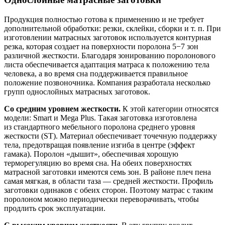
Продукция полностью готова к применению и не требует
дополнительной обработки: резки, склейки, сборки и т. п. При
изготовлении матрасных заготовок используется контурная
резка, которая создает на поверхности поролона 5−7 зон
различной жесткости. Благодаря зонированию поролонового
листа обеспечивается адаптация матраса к положению тела
человека, а во время сна поддерживается правильное
положение позвоночника. Компания разработала несколько
групп однослойных матрасных заготовок.
Со средним уровнем жесткости.
К этой категории относятся
модели: Smart и Mega Plus. Такая заготовка изготовлена
из стандартного мебельного поролона среднего уровня
жесткости (ST). Материал обеспечивает точечную поддержку
тела, предотвращая появление изгиба в центре (эффект
гамака). Поролон «дышит», обеспечивая хорошую
терморегуляцию во время сна. На обеих поверхностях
матрасной заготовки имеются семь зон. В районе плеч пена
самая мягкая, в области таза — средней жесткости. Профиль
заготовки одинаков с обеих сторон. Поэтому матрас с таким
поролоном можно периодически переворачивать, чтобы
продлить срок эксплуатации.