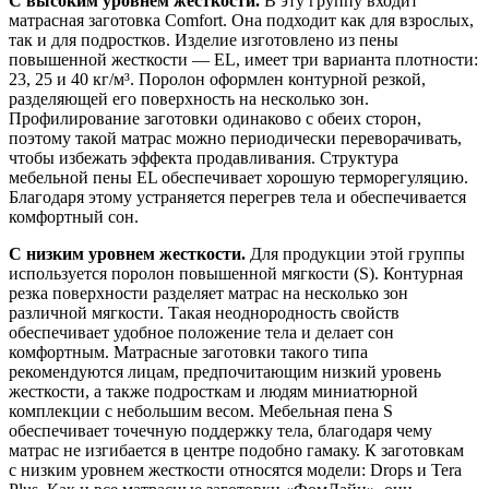
С высоким уровнем жесткости.
В эту группу входит
матрасная заготовка Comfort. Она подходит как для взрослых,
так и для подростков. Изделие изготовлено из пены
повышенной жесткости — EL, имеет три варианта плотности:
23, 25 и 40 кг/м³. Поролон оформлен контурной резкой,
разделяющей его поверхность на несколько зон.
Профилирование заготовки одинаково с обеих сторон,
поэтому такой матрас можно периодически переворачивать,
чтобы избежать эффекта продавливания. Структура
мебельной пены EL обеспечивает хорошую терморегуляцию.
Благодаря этому устраняется перегрев тела и обеспечивается
комфортный сон.
С низким уровнем жесткости.
Для продукции этой группы
используется поролон повышенной мягкости (S). Контурная
резка поверхности разделяет матрас на несколько зон
различной мягкости. Такая неоднородность свойств
обеспечивает удобное положение тела и делает сон
комфортным. Матрасные заготовки такого типа
рекомендуются лицам, предпочитающим низкий уровень
жесткости, а также подросткам и людям миниатюрной
комплекции с небольшим весом. Мебельная пена S
обеспечивает точечную поддержку тела, благодаря чему
матрас не изгибается в центре подобно гамаку. К заготовкам
с низким уровнем жесткости относятся модели: Drops и Tera